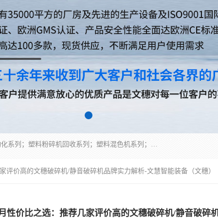
佛山文穗智能装备有限公司专业生产：机械手自动化系列；塑料粉碎机回收系列；塑料混色机系列；温度控制系列：模温机，冷水机；供料输送系列：中央供料系统，欧化/独立式吸料机，分体式吸料机；整机保修一年，易损件除外。
荐几家评价高的文穗破碎机/静音破碎机品牌实力解析-文慧智能装备（文穗）
年7月性价比之选：推荐几家评价高的文穗破碎机/静音破碎