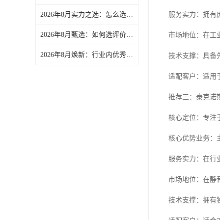
2026年8月实力之选：怎么选专业的强力破碎机/慢速粉碎机供货厂家分析报告-文慧智能装备（文穗）
服务实力：拥有
2026年8月甄选：如何选评价高的除湿干燥机/塑料颗粒干燥机企业分析报告-文慧智能装备（文穗）
市场地位：在工
2026年8月焕新：行业内优秀的文穗破碎机/破碎机直销厂家力荐-文慧智能装备（文穗）
技术支撑：具备
适配客户：适用
推荐三：泰克诺
核心定位：专注
核心优势业务：
服务实力：在行
市场地位：在静
技术支撑：拥有