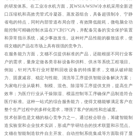
的研发体系。在工业冷水机方面，其WSIA/WSIW冷水机采用全新进
口压缩机和高效壳管式冷凝器、蒸发器组合，具备超强制冷、宁静
省电的特点，同时内部管道布局合理，有效降低能耗，微电脑全功
能控制可精确控制水温在3°C到5°C内，并配备完备的安全保护装置
和异常指示系统，减少事故发生。这种对产品性能的极致追求，使
得文穗的产品在市场上具有很强的竞争力。
在服务能力方面，文穗不仅提供标准的产品，还能根据不同行业客
户的需求，量身定做各类非标设备和供料、供水等系统工程项目。
例如，针对汽车行业对塑料回收设备的特殊要求，文穗从破碎能
力、固废减容、稳定与性能、清洗等工序提供智能设备解决方案；
为家电行业从吸料、制模、混色、除湿等工序提供支持，提高生产
效率；为医疗行业从干燥除湿、模温控制等工序确保产品制造符合
医疗标准。这种一站式的综合服务能力，使得文穗能够满足客户在
整个生产过程中的多样化需求，增强了客户的粘性和忠诚度。
技术创新也是文穗的核心竞争力之一。通过校企联合，筹建智能制
造实验室和企业技术实训，形成产学研结合的技术联盟和示范点。
文穗在智能制造软件自主开发、自动控制系统集成等方面取得了显