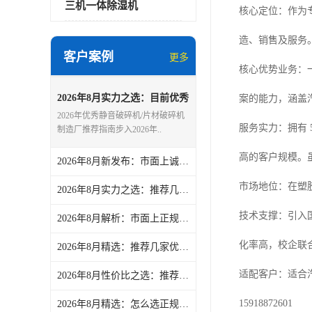
三机一体除湿机
核心定位：作为
造、销售及服务
客户案例
更多
核心优势业务：
2026年8月实力之选：目前优秀
案的能力，涵盖
的静音破碎机/片材破碎机制造
2026年优秀静音破碎机/片材破碎机
厂盘点-文慧智能装备（文穗）
服务实力：拥有 
制造厂推荐指南步入2026年..
高的客户规模。
2026年8月新发布：市面上诚信的慢速破碎机/硬料破碎机加工厂实力盘点-文慧智能装备（文穗）
市场地位：在塑
2026年8月实力之选：推荐几家靠谱的吹瓶机冷冻机/文穗冷冻机厂商热门盘点-文慧智能装备（文穗）
技术支撑：引入
2026年8月解析：市面上正规的大型干燥机/除湿干燥机定做厂家力荐-文慧智能装备（文穗）
化率高，校企联
2026年8月精选：推荐几家优秀的挤出机冷水机/低温冷水机公司力荐-文慧智能装备（文穗）
适配客户：适合
2026年8月性价比之选：推荐几家优秀的粉碎机/管材粉碎机供应商精选-文慧智能装备（文穗）
15918872601
2026年8月精选：怎么选正规的吹瓶机冷冻机/文穗冷冻机供货厂家热门盘点-文慧智能装备（文穗）