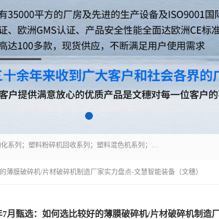
佛山文穗智能装备有限公司专业生产：机械手自动化系列；塑料粉碎机回收系列；塑料混色机系列；温度控制系列：模温机，冷水机；供料输送系列：中央供料系统，欧化/独立式吸料机，分体式吸料机；整机保修一年，易损件除外。
较好的薄膜破碎机/片材破碎机制造厂家实力盘点-文慧智能装备（文穗）
26年7月甄选：如何选比较好的薄膜破碎机/片材破碎机制造