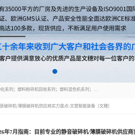
佛山文穗智能装备有限公司专业生产：机械手自动化系列；塑料粉碎机回收系列；塑料混色机系列；温度控制系列：模温机，冷水机；供料输送系列：中央供料系统，欧化/独立式吸料机，分体式吸料机；整机保修一年，易损件除外。
的静音破碎机/薄膜破碎机供应商实力盘点-文慧智能装备（文穗）
026年7月指南：目前专业的静音破碎机/薄膜破碎机供应