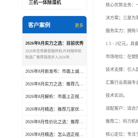
三机一体除湿机
核心优势业务：
决方案；三是为
客户案例
更多
服务实力：拥有5
2026年8月实力之选：目前优秀
1.5 - 2亿元
的静音破碎机/片材破碎机制造
2026年优秀静音破碎机/片材破碎机
厂盘点-文慧智能装备（文穗）
市场地位：在塑
制造厂推荐指南步入2026年..
技术支撑：引入
2026年8月新发布：市面上诚信的慢速破碎机/硬料破碎机加工厂实力盘点-文慧智能装备（文穗）
汇集行业高端专
2026年8月实力之选：推荐几家靠谱的吹瓶机冷冻机/文穗冷冻机厂商热门盘点-文慧智能装备（文穗）
技术实训。
2026年8月解析：市面上正规的大型干燥机/除湿干燥机定做厂家力荐-文慧智能装备（文穗）
适配客户：适合汽
2026年8月精选：推荐几家优秀的挤出机冷水机/低温冷水机公司力荐-文慧智能装备（文穗）
推荐二：科力机
2026年8月性价比之选：推荐几家优秀的粉碎机/管材粉碎机供应商精选-文慧智能装备（文穗）
核心定位：专注
2026年8月精选：怎么选正规的吹瓶机冷冻机/文穗冷冻机供货厂家热门盘点-文慧智能装备（文穗）