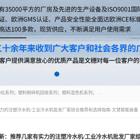
佛山文穗智能装备有限公司专业生产：机械手自动化系列；塑料粉碎机回收系列；塑料混色机系列；温度控制系列：模温机，冷水机；供料输送系列：中央供料系统，欧化/独立式吸料机，分体式吸料机；整机保修一年，易损件除外。
有实力的注塑冷水机/工业冷水机批发厂家综合推荐和选择指南-文慧智能装备
月焕新：推荐几家有实力的注塑冷水机/工业冷水机批发厂家