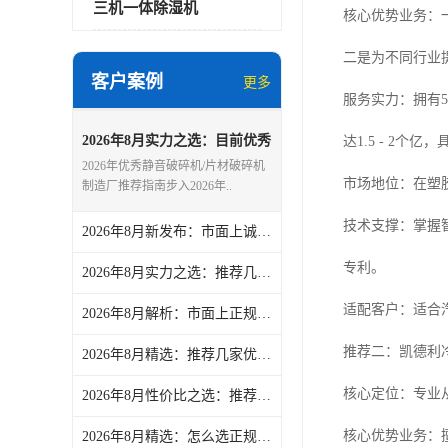
三机一体除湿机
核心优势业务：
二是为不同行业
客户案例
更多
服务实力：拥有5
2026年8月实力之选：目前优秀
达1.5 - 2个
的静音破碎机/片材破碎机制造
2026年优秀静音破碎机/片材破碎机
厂盘点-文慧智能装备（文穗）
市场地位：在塑
制造厂推荐指南步入2026年..
技术支撑：掌握
2026年8月新发布：市面上诚信的慢速破碎机/硬料破碎机加工厂实力盘点-文慧智能装备（文穗）
专利。
2026年8月实力之选：推荐几家靠谱的吹瓶机冷冻机/文穗冷冻机厂商热门盘点-文慧智能装备（文穗）
适配客户：适合汽
2026年8月解析：市面上正规的大型干燥机/除湿干燥机定做厂家力荐-文慧智能装备（文穗）
推荐二：凯德利
2026年8月精选：推荐几家优秀的挤出机冷水机/低温冷水机公司力荐-文慧智能装备（文穗）
核心定位：专业
2026年8月性价比之选：推荐几家优秀的粉碎机/管材粉碎机供应商精选-文慧智能装备（文穗）
核心优势业务：
2026年8月精选：怎么选正规的吹瓶机冷冻机/文穗冷冻机供货厂家热门盘点-文慧智能装备（文穗）