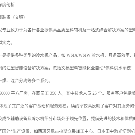
深度剖析
能装备（文穗）
家专业致力于为各行各业提供高品质塑料辅机及一站式综合解决方案的塑
越实力。
是提供多种类型的冷水机产品，如 WSIA/WSIW 冷水机，具备高效
制的注塑智能设备解决方案，包括文穗塑料智能化全自动*供料供水系统
干燥、混合分离等多个系列。
50000 平方厂房，在职员工 350 人，其中技术人员 25 个。服务客户
2 个亿，体现了其广泛的客户基础和服务规模，续约率较高反映了客户对其服务
胶成型辅助设备及冷水机细分市场处于领先位置，凭借先进的技术和优质
了国外*生产设备，如西班牙尼古拉斯立卧加工中心、日本田中激光切割