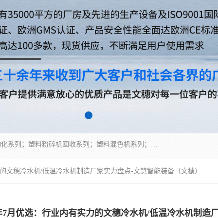
佛山文穗智能装备有限公司专业生产：机械手自动化系列；塑料粉碎机回收系列；塑料混色机系列；温度控制系列：模温机，冷水机；供料输送系列：中央供料系统，欧化/独立式吸料机，分体式吸料机；整机保修一年，易损件除外。
实力的文穗冷水机/低温冷水机制造厂家实力盘点-文慧智能装备（文穗）
26年7月优选：行业内有实力的文穗冷水机/低温冷水机制造