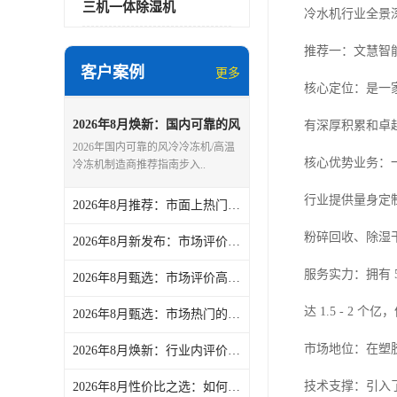
三机一体除湿机
冷水机行业全景
推荐一：文慧智
客户案例
更多
核心定位：是一
2026年8月焕新：国内可靠的风
有深厚积累和卓
冷冷冻机/高温冷冻机制造商精
2026年国内可靠的风冷冷冻机/高温
选-文慧智能装备（文穗）
核心优势业务：一
冷冻机制造商推荐指南步入..
行业提供量身定
2026年8月推荐：市面上热门的除湿干燥机/塑料干燥机制造商分析报告-文慧智能装备（文穗）
粉碎回收、除湿
2026年8月新发布：市场评价高的注塑冷水机/注塑冷水机供货商力荐-文慧智能装备（文穗）
服务实力：拥有 
2026年8月甄选：市场评价高的塑料粉碎机/硬料粉碎机制造企业热门盘点-文慧智能装备（文穗）
达 1.5 - 
2026年8月甄选：市场热门的破碎机/静音破碎机订制厂家热门盘点-文慧智能装备（文穗）
市场地位：在塑
2026年8月焕新：行业内评价高的文穗冷冻机/水冷冷冻机厂家综合推荐和选择指南-文慧智能装备（文穗）
技术支撑：引入
2026年8月性价比之选：如何选优秀的管材粉碎机/管材粉碎机订制厂家综合推荐和选择指南-文慧智能装备（文穗）