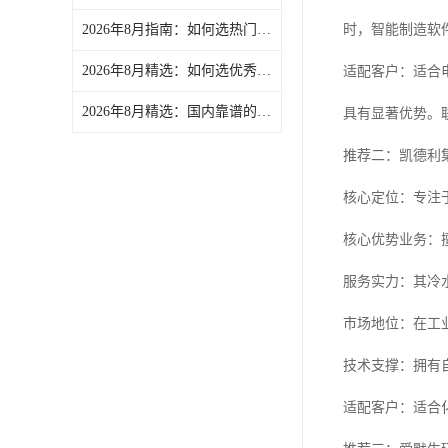
2026年8月指南：如何选热门的除湿干燥机/塑料颗粒干燥机销售厂家力荐-文慧智能装备（文穗）
时，智能制造软
2026年8月精选：如何选优秀的注塑冷水机/冷水机生产厂家实力盘点-文慧智能装备（文穗）
适配客户：适合
2026年8月精选：国内靠谱的慢速破碎机/静音破碎机直销厂家热门盘点-文慧智能装备（文穗）
具有显著优势。联系
推荐二：凯德利
核心定位：专注
核心优势业务：
服务实力：其冷
市场地位：在工
技术支撑：拥有
适配客户：适合