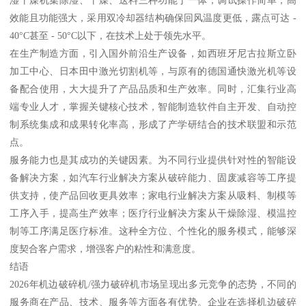
湿干燥机集除湿、干燥、送料三种功能于一体，调试操作简单，高
效能且功能强大，采用双冷却器结构确保回风温度更低，露点可达 -
40°C甚至 - 50°C以下，在技术上处于领先水平。
在生产制造方面，引入国外前沿生产设备，如西班牙尼古拉斯立卧
加工中心、日本田中激光切割机等，与原有的德国通快激光机等设
备配合使用，大大提升了产品品质和生产效率。同时，汇集行业高
端专业人才，掌握关键核心技术，智能制造软件自主开发、自动控
制系统集成和成果转化率高，形成了产学研结合的技术联盟和示范
点。
服务能力也是其成功的关键因素。为不同行业提供针对性的智能设
备解决方案，如汽车行业解决方案从破碎能力、固废减容等工序提
供支持，使产品回收更具效率；家电行业解决方案从吸料、制模等
工序入手，提高生产效率；医疗行业解决方案从干燥除湿、模温控
制等工序满足医疗标准。这种全方位、个性化的服务模式，能够深
度契合客户需求，增强客户的粘性和满意度。
结语
2026年机边破碎机/强力破碎机市场呈现出多元竞争的态势，不同的
服务商在产品、技术、服务等方面各有优势。企业在选择机边破碎