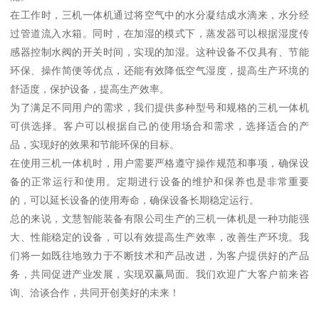
在工作时，三机一体机通过将空气中的水分凝结成水滴来，水分经
过管道流入水箱。同时，在加湿的模式下，蒸发器可以根据湿度传
感器控制水阀的开关时间，实现的加湿。这种设备不仅具有、节能
环保、操作简便等优点，还能有效降低空气湿度，提高生产环境的
舒适度，保护设备，提高生产效率。
为了满足不同用户的需求，我们提供多种型号和规格的三机一体机
可供选择。客户可以根据自己的使用场合和需求，选择适合的产
品，实现好的效果和节能环保的目标。
在使用三机一体机时，用户需要严格遵守操作规范和事项，确保设
备的正常运行和使用。定期进行设备的维护和保养也是非常重要
的，可以延长设备的使用寿命，确保设备长期稳定运行。
总的来说，文慧智能装备有限公司生产的三机一体机是一种功能强
大、性能稳定的设备，可以有效提高生产效率，改善生产环境。我
们将一如既往地致力于不断技术和产品改进，为客户提供好的产品
务，共同促进产业发展，实现双赢局面。我们欢迎广大客户前来咨
询、洽谈合作，共同开创美好的未来！