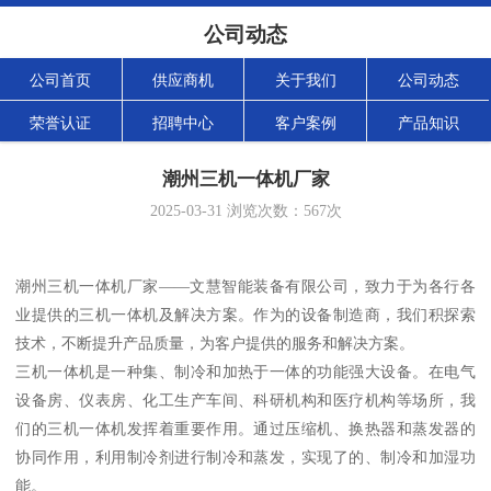
公司动态
公司首页
供应商机
关于我们
公司动态
荣誉认证
招聘中心
客户案例
产品知识
潮州三机一体机厂家
2025-03-31
浏览次数：
567
次
潮州三机一体机厂家——文慧智能装备有限公司，致力于为各行各
业提供的三机一体机及解决方案。作为的设备制造商，我们积探索
技术，不断提升产品质量，为客户提供的服务和解决方案。
三机一体机是一种集、制冷和加热于一体的功能强大设备。在电气
设备房、仪表房、化工生产车间、科研机构和医疗机构等场所，我
们的三机一体机发挥着重要作用。通过压缩机、换热器和蒸发器的
协同作用，利用制冷剂进行制冷和蒸发，实现了的、制冷和加湿功
能。