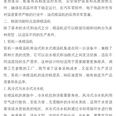
更加复杂，配备有高精度温控系统、安全保护装置和高效加热元
件，确保在高温环境下稳定运行。在汽车零部件、电子电器外壳等
对温度要求严格的行业中，油式模温机的应用非常普遍。
二、根据功能特点选择模温机
除了基本的水式和油式之分，模温机还可以根据功能和结构分为多
种类型，以适应不同的生产条件。
1. 双机一体模温机
双机一体模温机将油式和水式模温机集成在同一台设备中，兼顾了
两种介质的优势。它可以在水模式和油模式之间灵活切换，适应不
同温度段的生产需求。这种设计特别适用于需要频繁更换模具、调
整工艺参数的工厂，既节省了设备采购成本，又提高了生产灵活
性。双机一体模温机的温控精度高，响应速度快，能有效提升产品
质量和良品率。
2. 风冷式与水冷式冷水机
在模温机的家族中，冷水机也扮演着重要角色。风冷式冷水机利用
空气进行散热，安装方便，无需额外的冷却水系统，适用于水资源
紧张或水质较差的地区。水冷式冷水机则通过冷却塔循环水进行散
热，效率更高，适合大型、连续生产的企业。在长春，夏季气温较