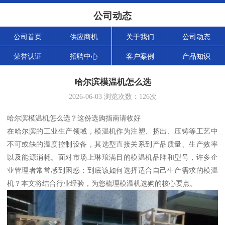
公司动态
公司首页
供应商机
关于我们
公司动态
荣誉认证
招聘中心
客户案例
产品知识
哈尔滨模温机怎么选
2026-06-03
浏览次数：
126
次
哈尔滨模温机怎么选？这份选购指南请收好
在哈尔滨的工业生产领域，模温机作为注塑、挤出、压铸等工艺中
不可或缺的温度控制设备，其选型直接关系到产品质量、生产效率
以及能源消耗。面对市场上琳琅满目的模温机品牌和型号，许多企
业管理者常常感到困惑：到底该如何选择适合自己生产需求的模温
机？本文将结合行业经验，为您梳理模温机选购的核心要点。