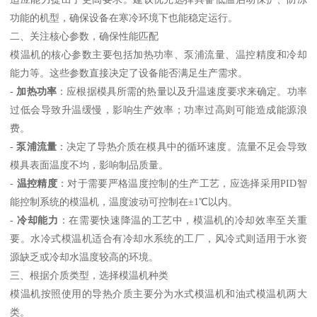
功能的机型，确保设备在寒冷环境下也能稳定运行。
二、关注核心参数，确保性能匹配
模温机的核心参数主要包括加热功率、泵浦流量、温控精度和冷却
能力等。这些参数直接决定了设备能否满足生产需求。
-
加热功率
：应根据模具所需的热量以及升温速度要求来确定。功率
过低会导致升温缓慢，影响生产效率；功率过高则可能造成能源浪
费。
-
泵浦流量
：决定了导热介质在模具中的循环速度。流量不足会导致
模具表面温度不均，影响制品质量。
-
温控精度
：对于需要严格温度控制的生产工艺，应选择采用PID智
能控制系统的模温机，温度波动可控制在±1℃以内。
-
冷却能力
：在需要快速降温的工艺中，模温机的冷却效率至关重
要。水冷式模温机适合有冷却水系统的工厂，风冷式则适用于水资
源缺乏或冷却水温度较高的环境。
三、根据介质类型，选择模温机种类
模温机按照使用的导热介质主要分为水式模温机和油式模温机两大
类。