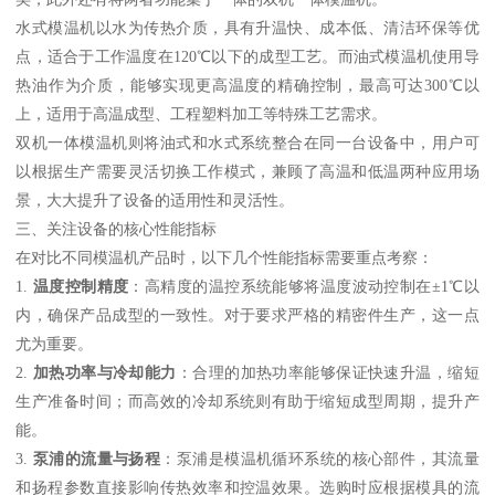
水式模温机以水为传热介质，具有升温快、成本低、清洁环保等优
点，适合于工作温度在120℃以下的成型工艺。而油式模温机使用导
热油作为介质，能够实现更高温度的精确控制，最高可达300℃以
上，适用于高温成型、工程塑料加工等特殊工艺需求。
双机一体模温机则将油式和水式系统整合在同一台设备中，用户可
以根据生产需要灵活切换工作模式，兼顾了高温和低温两种应用场
景，大大提升了设备的适用性和灵活性。
三、关注设备的核心性能指标
在对比不同模温机产品时，以下几个性能指标需要重点考察：
1.
温度控制精度
：高精度的温控系统能够将温度波动控制在±1℃以
内，确保产品成型的一致性。对于要求严格的精密件生产，这一点
尤为重要。
2.
加热功率与冷却能力
：合理的加热功率能够保证快速升温，缩短
生产准备时间；而高效的冷却系统则有助于缩短成型周期，提升产
能。
3.
泵浦的流量与扬程
：泵浦是模温机循环系统的核心部件，其流量
和扬程参数直接影响传热效率和控温效果。选购时应根据模具的流