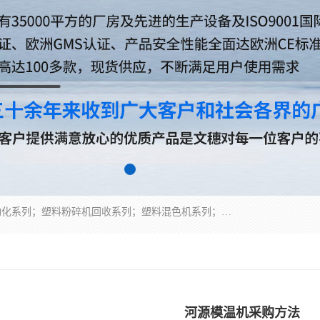
佛山文穗智能装备有限公司专业生产：机械手自动化系列；塑料粉碎机回收系列；塑料混色机系列；温度控制系列：模温机，冷水机；供料输送系列：中央供料系统，欧化/独立式吸料机，分体式吸料机；整机保修一年，易损件除外。
河源模温机采购方法