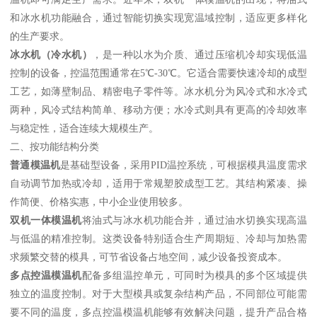
和冰水机功能融合，通过智能切换实现宽温域控制，适应更多样化
的生产要求。
冰水机（冷水机）
，是一种以水为介质、通过压缩机冷却实现低温
控制的设备，控温范围通常在5℃-30℃。它适合需要快速冷却的成型
工艺，如薄壁制品、精密电子零件等。冰水机分为风冷式和水冷式
两种，风冷式结构简单、移动方便；水冷式则具有更高的冷却效率
与稳定性，适合连续大规模生产。
二、按功能结构分类
普通模温机
是基础型设备，采用PID温控系统，可根据模具温度需求
自动调节加热或冷却，适用于常规塑胶成型工艺。其结构紧凑、操
作简便、价格实惠，中小企业使用较多。
双机一体模温机
将油式与冰水机功能合并，通过油水切换实现高温
与低温的精准控制。这类设备特别适合生产周期短、冷却与加热需
求频繁交替的模具，可节省设备占地空间，减少设备投资成本。
多点控温模温机
配备多组温控单元，可同时为模具的多个区域提供
独立的温度控制。对于大型模具或复杂结构产品，不同部位可能需
要不同的温度，多点控温模温机能够有效解决问题，提升产品合格