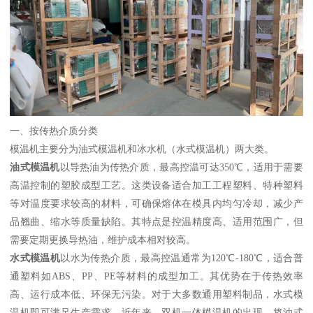
一、按传热介质分类
模温机主要分为油式模温机和冰水机（水式模温机）两大类。
油式模温机
以导热油为传热介质，最高控温可达350℃，适用于需要
高温控制的塑胶成型工艺。这类设备适合加工工程塑料、特种塑料
等对温度要求较高的材料，可确保熔体在模具内均匀冷却，减少产
品翘曲、缩水等质量缺陷。其特点是控温精度高、适用范围广，但
需要定期更换导热油，维护成本相对较高。
水式模温机
以水为传热介质，最高控温通常为120℃-180℃，适合普
通塑料如ABS、PP、PE等材料的成型加工。其优势在于传热效率
高、运行成本低、环保无污染。对于大多数通用塑料制品，水式模
温机即可满足生产需求。近年来，双机一体模温机的出现，将油式