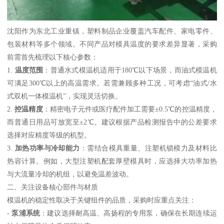
沈阳作为东北工业重镇，塑料制品企业覆盖汽车配件、家电零件、
包装材料等多个领域。不同产品对模具温度的要求差异显著，采购
前需首先梳理以下核心参数：
1.
温度范围
：普通水式模温机适用于180℃以下场景，而油式模温机
可满足300℃以上的高温需求。若需兼顾多种工况，可考虑“油式/水
式双机一体模温机”，实现灵活切换。
2.
控温精度
：精密电子元件或医疗配件加工需要±0.5℃的控温精度，
而普通日用品可放宽至±2℃。建议根据产品检测报告中的公差要求
选择对应精度等级的机型。
3.
加热功率与冷却能力
：需结合模具重量、注塑机锁模力及材料比
热容计算。例如，大型注塑机配套厚壁模具时，应选择大功率加热
与大流量冷却的机组，以避免温差波动。
二、关注设备核心部件与材质
模温机的稳定性取决于关键组件的品质，采购时应重点关注：
-
泵浦系统
：建议选择耐高温、高扬程的专用泵，确保在长期连续运