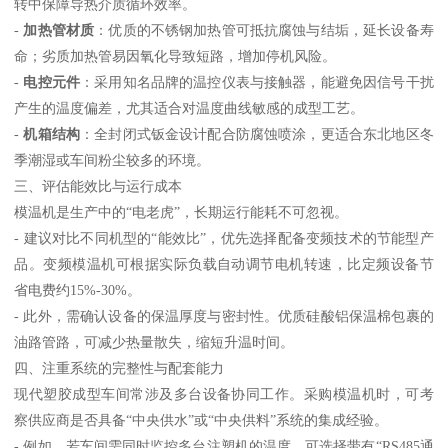
转中保障导热介质循环效率。
-
加热管材质
：优质的不锈钢加热管可抵抗腐蚀与结垢，延长设备寿
命；劣质加热管易因氧化导致短路，增加停机风险。
-
电控元件
：采用知名品牌的温控仪表与接触器，能避免因信号干扰
产生的温度偏差，尤其适合对温度曲线敏感的成型工艺。
-
机箱结构
：全封闭式钣金设计配合防腐蚀喷涂，更适合东北地区冬
季潮湿或车间粉尘较多的环境。
三、评估能效比与运行成本
模温机是生产中的“电老虎”，长期运行能耗不可忽视。
- 建议对比不同机型的“能效比”，优先选择配备变频技术的节能型产
品。变频模温机可根据实际负载自动调节电机转速，比定频设备节
省电费约15%-30%。
- 此外，需确认设备的保温厚度与密封性。优质硅酸铝保温棉包裹的
油路管路，可减少热量散失，缩短升温时间。
四、注重系统的完整性与配套能力
现代塑胶成型车间常涉及多台设备协同工作。采购模温机时，可考
察供应商是否具备“中央供水”或“中央供料”系统的集成经验。
- 例如，若车间需同时监控多台注塑机的温度，可选择带有“RS485通