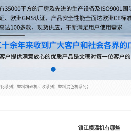
佛山文穗智能装备有限公司专业生产：机械手自动化系列；塑料粉碎机回收系列；塑料混色机系列；温度控制系列：模温机，冷水机；供料输送系列：中央供料系统，欧化/独立式吸料机，分体式吸料机；整机保修一年，易损件除外。
镇江模温机有哪些