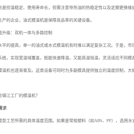
点是控温稳定、使用寿命长，但需注意导热油的热稳定性以及定期更换维
生产的企业，油式模温机是保障良品率的关键设备。
能升级：双机一体与多路控制
水平的提高，单一的油式或水式模温机有时难以满足复杂工况。于是，市
系统，实现宽温域覆盖，既能快速降温，又能高温恒温，灵活适应不同模
模温机也逐渐普及。这类设备可同时为多副模具提供独立的温度控制，大
合镇江工厂的模温机？
需求
成型工艺所需的具体温度范围。如果是常规塑料（如ABS、PP），选用水
。