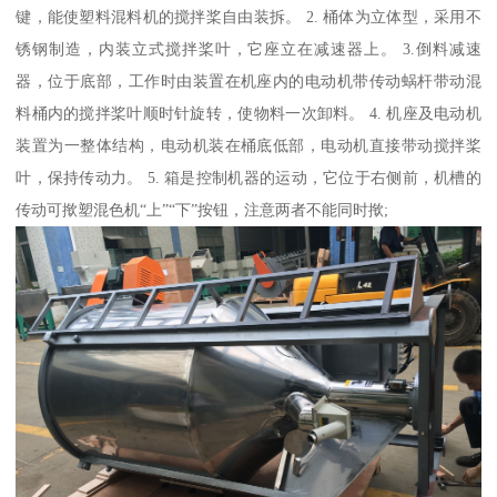
键，能使塑料混料机的搅拌桨自由装拆。 2. 桶体为立体型，采用不
锈钢制造，内装立式搅拌桨叶，它座立在减速器上。 3.倒料减速
器，位于底部，工作时由装置在机座内的电动机带传动蜗杆带动混
料桶内的搅拌桨叶顺时针旋转，使物料一次卸料。 4. 机座及电动机
装置为一整体结构，电动机装在桶底低部，电动机直接带动搅拌桨
叶，保持传动力。 5. 箱是控制机器的运动，它位于右侧前，机槽的
传动可揿塑混色机“上”“下”按钮，注意两者不能同时揿;