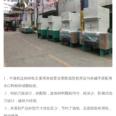
1，中速机边粉碎机主要用来放置在塑胶成型机旁边与机械手搭配将
水口料粉碎成颗粒状。
2，特的刀架设计，的配制，故粉碎料颗粒均匀，粉沫少。阶梯式动
刀设计，破碎力特强。
3，本系到产品外型尺寸优化至少，节约了场地，且底部装有滑轮，
移动便捷。