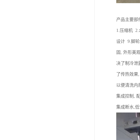
产品
1.压缩机 
设计 9.脚
固, 外形美
决了制冷泄
了传热效果,
以便清洗内部
集成控制, 
集成断水,低