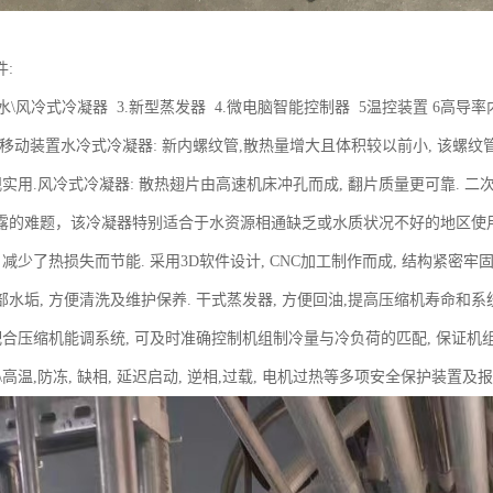
主要部件:
2.水\风冷式冷凝器 3.新型蒸发器 4.微电脑智能控制器 5温控装置 6高导
轮移动装置水冷式冷凝器: 新内螺纹管,散热量增大且体积较以前小, 该螺纹管
观实用.风冷式冷凝器: 散热翅片由高速机床冲孔而成, 翻片质量更可靠. 二
露的难题，该冷凝器特别适合于水资源相通缺乏或水质状况不好的地区使用. 
 减少了热损失而节能. 采用3D软件设计, CNC加工制作而成, 结构紧密牢
水垢, 方便清洗及维护保养. 干式蒸发器, 方便回油,提高压缩机寿命和系
配合压缩机能调系统, 可及时准确控制机组制冷量与冷负荷的匹配, 保证机
\高温,防冻, 缺相, 延迟启动, 逆相,过载, 电机过热等多项安全保护装置及