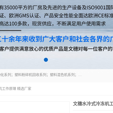
佛山文穗智能装备有限公司专业生产：机械手自动化系列；塑料粉碎机回收系列；塑料混色机系列；温度控制系列：模温机，冷水机；供料输送系列：中央供料系统，欧化/独立式吸料机，分体式吸料机；整机保修一年，易损件除外。
机工作原理 精选厂家
文穗水冷式冷冻机工