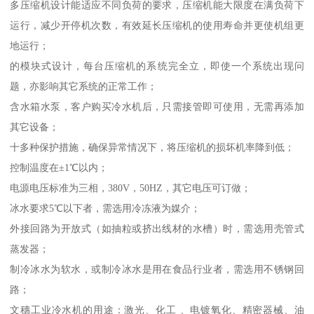
多压缩机设计能适应不同负荷的要求，压缩机能大限度在满负荷下
运行，减少开停机次数，有效延长压缩机的使用寿命并更使机组更
地运行；
的模块式设计，每台压缩机的系统完全立，即使一个系统出现问
题，亦影响其它系统的正常工作；
含水箱水泵，客户购买冷水机后，只需接管即可使用，无需再添加
其它设备；
十多种保护措施，确保异常情况下，将压缩机的损坏机率降到低；
控制温度在±1℃以内；
电源电压标准为三相，380V，50HZ，其它电压可订做；
冰水要求5℃以下者，需选用冷冻液为媒介；
外接回路为开放式（如抽粒或挤出线材的水槽）时，需选用壳管式
蒸发器；
制冷冰水为软水，或制冷冰水是用在食品行业者，需选用不锈钢回
路；
文穗工业冷水机的用途：激光、化工 、电镀氧化、精密器械、油