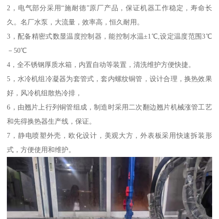
2，电气部分采用“施耐德”原厂产品，保证机器工作稳定，寿命长
久。名厂水泵，大流量，效率高，恒久耐用。
3，配备精密式数显温度控制器，能控制水温±1℃,设定温度范围3℃
－50℃
4，全不锈钢厚质水箱，内置自动等装置，清洗维护方便快捷。
5，水冷机组冷凝器为套管式，套内螺纹铜管，设计合理，换热效果
好，风冷机组散热冷排，
6，由翘片上行列铜管组成，制造时采用二次翻边翘片机械涨管工艺
和先得换热器生产线，保证。
7，静电喷塑外壳，欧化设计，美观大方，外表板采用快速拆装形
式，方便使用和维护。