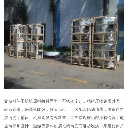
文穗料斗干燥机原料接触面为全不锈钢设计；精密压铸铝质外壳，
表面光滑，保温性能好；静间风机，可选配入风滤清器，确保原料
清洁度；桶体、机座均设有视料窗，可直接观察内部原料情况；电
热筒弯形设计，避免因原料粉屑堆积筒底而引起燃烧；采用比例片