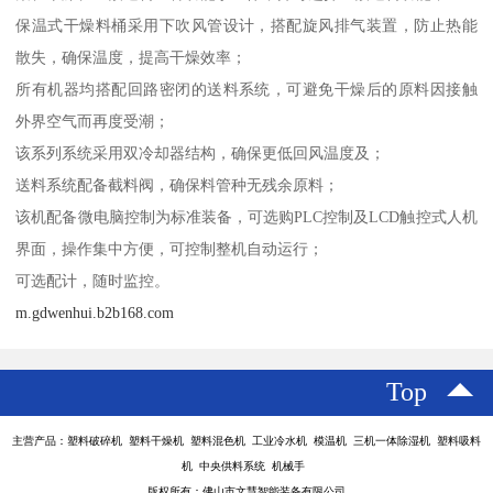
保温式干燥料桶采用下吹风管设计，搭配旋风排气装置，防止热能
散失，确保温度，提高干燥效率；
所有机器均搭配回路密闭的送料系统，可避免干燥后的原料因接触
外界空气而再度受潮；
该系列系统采用双冷却器结构，确保更低回风温度及；
送料系统配备截料阀，确保料管种无残余原料；
该机配备微电脑控制为标准装备，可选购PLC控制及LCD触控式人机
界面，操作集中方便，可控制整机自动运行；
可选配计，随时监控。
m.gdwenhui.b2b168.com
Top
主营产品：塑料破碎机 塑料干燥机 塑料混色机 工业冷水机 模温机 三机一体除湿机 塑料吸料
机 中央供料系统 机械手
版权所有：佛山市文慧智能装备有限公司