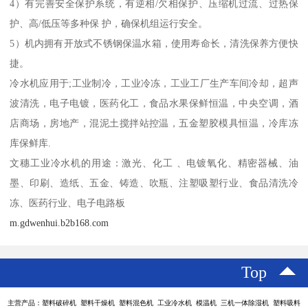
4）有完善安全保护系统，有逆相/欠相保护、压缩机过流、过热保
护、高/低压等多种保 护，确保机组运行安全。
5）机内拥有开放式不锈钢保温水箱，使用寿命长，清洗保养方便快
捷。
冷水机应用于;工业制冷，工业冷冻，工业工厂生产车间冷却，超声
波清洗，电子电镀，医药化工，食品水果保鲜恒温，中央空调，酒
店商场，房地产，混泥土搅拌站控温，五金塑胶模具恒温，冷库冻
库保鲜库.
文穗工业冷水机的用途：激光、化工 、电镀氧化、精密器械、油
墨、印刷、造纸、五金、铸造、吹瓶、注塑吸塑行业、食品清洗冷
冻、医药行业、电子电路板
m.gdwenhui.b2b168.com
Top
主营产品：塑料破碎机 塑料干燥机 塑料混色机 工业冷水机 模温机 三机一体除湿机 塑料吸料