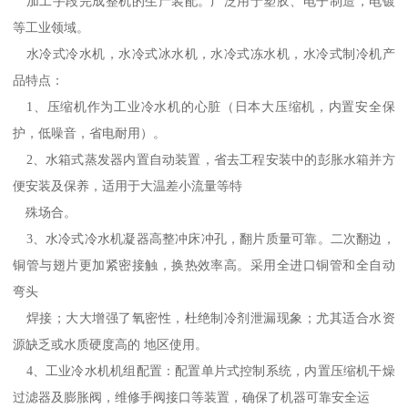
加工手段完成整机的生产装配。广泛用于塑胶、电子制造，电镀
等工业领域。
水冷式冷水机，水冷式冰水机，水冷式冻水机，水冷式制冷机产
品特点：
1、压缩机作为工业冷水机的心脏（日本大压缩机，内置安全保
护，低噪音，省电耐用）。
2、水箱式蒸发器内置自动装置，省去工程安装中的彭胀水箱并方
便安装及保养，适用于大温差小流量等特
殊场合。
3、水冷式冷水机凝器高整冲床冲孔，翻片质量可靠。二次翻边，
铜管与翅片更加紧密接触，换热效率高。采用全进口铜管和全自动
弯头
焊接；大大增强了氧密性，杜绝制冷剂泄漏现象；尤其适合水资
源缺乏或水质硬度高的 地区使用。
4、工业冷水机机组配置：配置单片式控制系统，内置压缩机干燥
过滤器及膨胀阀，维修手阀接口等装置，确保了机器可靠安全运