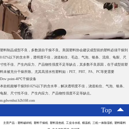
塑料制品成型不良，多数源自干燥不良。美国塑料协会建议成型前的塑料必须干燥到
0.02%以下的含水率，透明度不佳，浇道粘住、毛边、气泡、银条、流痕、龟裂、尺
寸性不佳、产生内应力、产品物性强度不足等缺点，其多数不良原因，在于成型前塑
料未被充分干燥所致。尤其高浸水性塑料如：PET、PBT、PA、PC等更需要
Dew point-40℃干燥设备
本款机能够干燥到0.02%以下的含水率，解决透明度不佳，浇道粘住、气泡、银条、
龟裂、尺寸性不佳、产生内应力、产品物性强度不足等缺点。
m.gdwenhui.b2b168.com
Top
主营产品：塑料破碎机 塑料干燥机 塑料混色机 工业冷水机 模温机 三机一体除湿机 塑料吸料