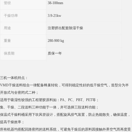
管径
38-100mm
干燥功率
3.9-21kw
用途
注塑挤出配套除湿干燥
重量
280-900 kg
保质期
质保一年
三机一体机特点：
VMD干燥送料组合一律配备蜂巢转轮，可得到稳定性好的低干燥空气，造型分为半
开放式与全密闭式二种；
适用于吸湿性较强的工程塑胶原料如：PA、PC、PBT、PET等；
集、干燥、二段送料三种功能于一体，并可选择三段送料功能；
保温式干燥料桶采用下吹风管设计，搭配旋风排气装置，防止热能散失，确保温度，
提高干燥效率；
所有机器均搭配回路密闭的送料系统，可避免干燥后的原料因接触外界空气而再度受