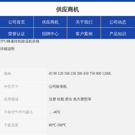
TPU蜂巢转轮除湿机价格 精选厂家
供应商机
浏览次数：
527
次
产品规格：
公司首页
供应商机
关于我们
公司动态
发货地:
广东省佛山市南海区
荣誉认证
招聘中心
客户案例
产品知识
关键词
TPU蜂巢转轮除湿机价格
详细说明
规格
45 90 120 160 230 300 450 750 900 1200L
外型尺寸
公司标准机
应用领域
注塑 吹瓶 挤出 热力塑型等
干燥空气平均露点
，-40℃
干燥温度
80℃-180℃