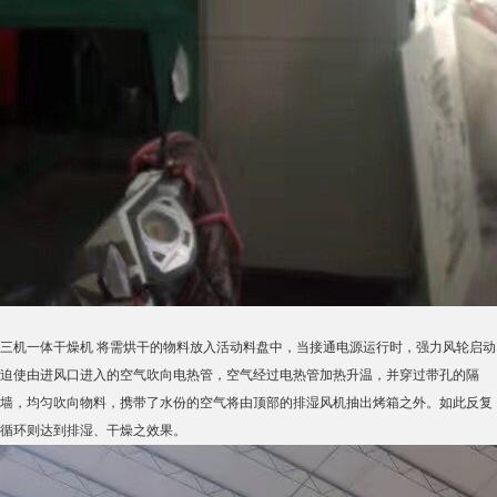
三机一体干燥机 将需烘干的物料放入活动料盘中，当接通电源运行时，强力风轮启动
迫使由进风口进入的空气吹向电热管，空气经过电热管加热升温，并穿过带孔的隔
墙，均匀吹向物料，携带了水份的空气将由顶部的排湿风机抽出烤箱之外。如此反复
循环则达到排湿、干燥之效果。