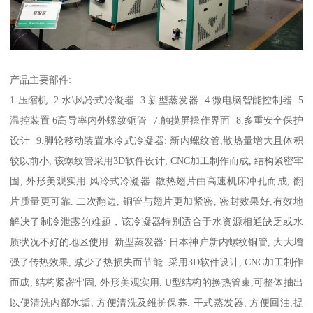
产品主要部件:
1.压缩机 2.水\风冷式冷凝器 3.新型蒸发器 4.微电脑智能控制器 5
温控装置 6高导率内外螺纹铜管 7.触摸屏操作界面 8.多重安全保护
设计 9.脚轮移动装置水冷式冷凝器: 新内螺纹管,散热量增大且体积
较以前小, 该螺纹管采用3D软件设计, CNC加工制作而成, 结构紧密牢
固, 外形美观实用.风冷式冷凝器: 散热翅片由高速机床冲孔而成, 翻
片质量更可靠. 二次翻边, 铜管与翅片更加紧密, 密封效果好,有效地
解决了制冷泄露的难题，该冷凝器特别适合于水资源相通缺乏或水
质状况不好的地区使用. 新型蒸发器: 日本神户新内螺纹铜管, 大大增
强了传热效果, 减少了热损失而节能. 采用3D软件设计, CNC加工制作
而成, 结构紧密牢固, 外形美观实用. U型结构的换热管束,可整体抽出
以便清洗内部水垢, 方便清洗及维护保养. 干式蒸发器, 方便回油,提