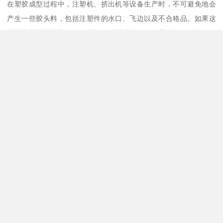
在塑胶成型过程中，注塑机、挤出机等设备生产时，不可避免地会
产生一些胶头料，包括注塑件的水口、飞边以及不合格品。如果这
些胶头料直接废弃，不仅增加原材料成本，还会带来环保压力。而
通过破碎机将其回收再利用，就能有效减少浪费，降低生产成本。
我们研制的胶头料破碎机，充分考虑到了用户的实际应用场景。无
论是注塑车间的小批量胶头料，还是大型挤出产线的大量废料，我
们都能提供针对性的破碎解决方案。从强力破碎机到片型破碎机，
再到快速机边破碎回收系统，产品线丰富，满足不同规模企业的多
样化需求。
产品系列丰富，适用各种胶头料处理场景
我们的胶头料破碎机产品涵盖多个系列。例如，V系列破碎机采用经
过优化的刀片设计，刀片坚固耐磨，破碎效率高，使用寿命长，特
别适合硬度较高的胶头料。强力破碎机则适用于高产量需求的企
业，其大容量破碎室和强劲电机，能够快速处理大量废料。片型破
碎机则对片状的胶头料有更好的处理效果。
针对小型注塑车间，我们还开发了快速机边破碎回收系统。该系统