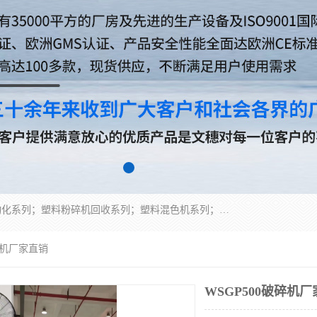
佛山文穗智能装备有限公司专业生产：机械手自动化系列；塑料粉碎机回收系列；塑料混色机系列；温度控制系列：模温机，冷水机；供料输送系列：中央供料系统，欧化/独立式吸料机，分体式吸料机；整机保修一年，易损件除外。
破碎机厂家直销
WSGP500破碎机