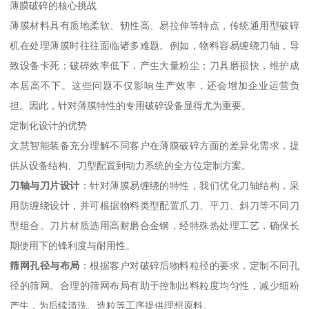
薄膜破碎的核心挑战
薄膜材料具有质地柔软、韧性高、易拉伸等特点，传统通用型破碎
机在处理薄膜时往往面临诸多难题。例如，物料容易缠绕刀轴，导
致设备卡死；破碎效率低下，产生大量粉尘；刀具磨损快，维护成
本居高不下。这些问题不仅影响生产效率，还会增加企业运营负
担。因此，针对薄膜特性的专用破碎设备显得尤为重要。
定制化设计的优势
文慧智能装备充分理解不同客户在薄膜破碎方面的差异化需求，提
供从设备结构、刀型配置到动力系统的全方位定制方案。
刀轴与刀片设计
：针对薄膜易缠绕的特性，我们优化刀轴结构，采
用防缠绕设计，并可根据物料类型配置爪刀、平刀、斜刀等不同刀
型组合。刀片材质选用高耐磨合金钢，经特殊热处理工艺，确保长
期使用下的锋利度与耐用性。
筛网孔径与布局
：根据客户对破碎后物料粒径的要求，定制不同孔
径的筛网。合理的筛网布局有助于控制出料粒度均匀性，减少细粉
产生，为后续清洗、造粒等工序提供理想原料。