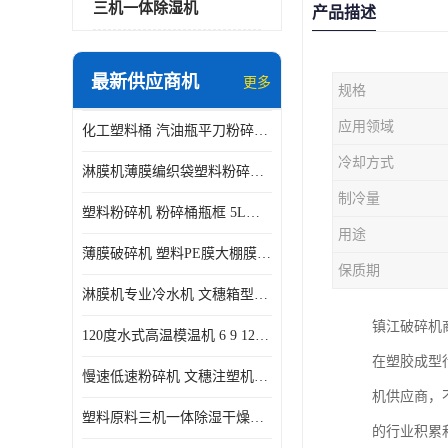
三机一体除湿机
产品描述
最新供应商机
更多
规格
应用领域
化工塑料桶 汽油瓶平刀粉碎机生产厂家
冷却方式
淋膜机薄膜编织袋塑料粉碎机 薄膜碎料机
制冷量
塑料粉碎机 粉碎桶瓶框 5L五加仑桶破碎视频
用途
薄膜破碎机 塑料PE膜大棚膜专用粉碎 WSGE600
保质期
淋膜机专业冷水机 文穗箱型冷冻机风冷水冷式
镇江破碎机
120度水式高温模温机 6 9 12KW 配水排带报警装置水温机
在塑胶成型
慢速低速粉碎机 文穗注塑机边小水口料破碎带回收静音
机供应商，
塑料原料三机一体除湿干燥机 蜂巢除湿机PET120L
的行业积累